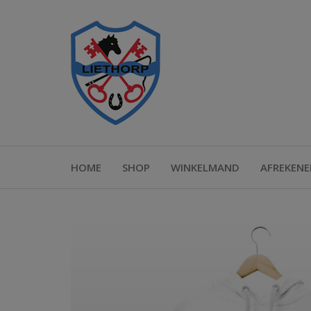
Ga
naar
Liethorp
Shop
de
Liethorp
inhoud
HOME
SHOP
WINKELMAND
AFREKENE