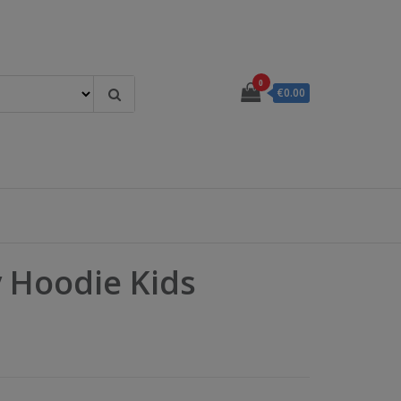
0
€0.00
 Hoodie Kids