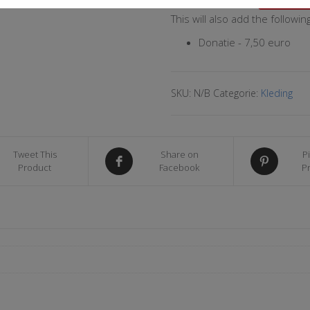
Hoodie
This will also add the followin
Kids
(White)
Donatie - 7,50 euro
aantal
SKU:
N/B
Categorie:
Kleding
Tweet This
Share on
Pi
Product
Facebook
P