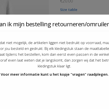
€
20.00
Size table
an ik mijn bestelling retourneren/omruile
Size
Paard/Pony
*
 dat niet mogelijk, de artikelen liggen niet bedrukt op voorraad, m
or jou besteld en gedrukt. Bij elk kledingstuk staan de maattabellen
at tijdens het bestellen, kom dan eerst even passen in de winkel. 
vooraf even laat weten dat je langskomt, dan zorgen wij dat het bet
kledingstuk klaar ligt.
1x Paard/Pony Hoodie 
Voor meer informatie kunt u het kopje "vragen" raadplegen.
Paard/Pony
-
+
Toevoe