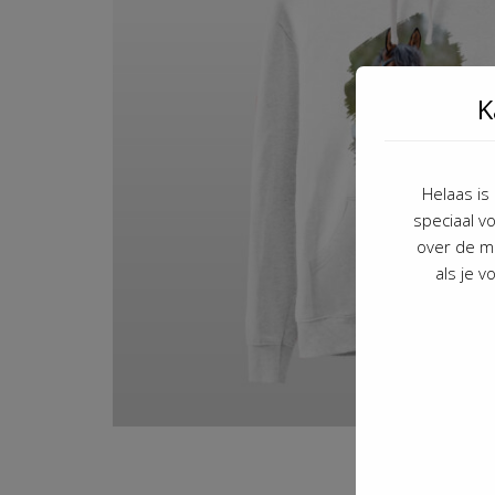
K
Helaas is
speciaal vo
over de ma
als je 