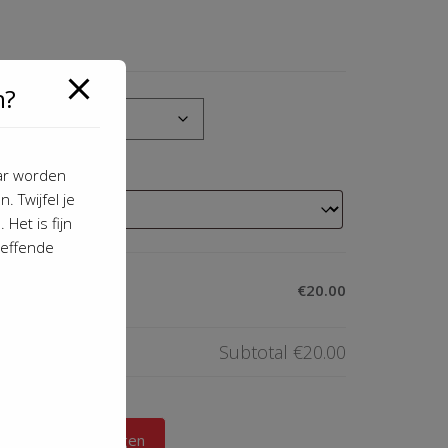
n?
aar worden
. Twijfel je
Het is fijn
reffende
Kids (White)
€20.00
Subtotal
€20.00
gen aan winkelwagen